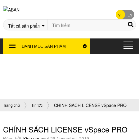
VI
EN
DANH MỤC SẢN PHẨM
Tin tức
CHÍNH SÁCH LICENSE vSpace PRO
Trang chủ
Tin tức
CHÍNH SÁCH LICENSE vSpace PRO
Đăng bởi:
Kieu nguyen
/ 29 November, 2019