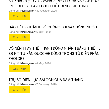
SỰ KHÁC BIỆT GIỮA VSPACE PRO LTS VÀ VSPACE PRO
ENTERPRISE DÀNH CHO THIẾT BỊ NCOMPUTING
Đăng bởi:
Kieu nguyen
/ 30 October, 2020
XEM THÊM
CÁC TIÊU CHUẨN IP VỀ CHỐNG BỤI VÀ CHỐNG NƯỚC
Đăng bởi:
Kieu nguyen
/ 6 July, 2020
XEM THÊM
CÓ NÊN THAY THẾ THANH ĐỒNG NHÁNH BẰNG THIẾT BỊ
BB-KIT TỪ HÀN QUỐC ĐỂ DÙNG TRONG TỦ ĐIỆN PHÂN
PHỐI DB?
Đăng bởi:
Kieu nguyen
/ 6 May, 2020
XEM THÊM
TRỤ SỞ ĐIỆN LỰC SÀI GÒN QUA NĂM THÁNG
Đăng bởi:
Kieu nguyen
/ 7 February, 2020
XEM THÊM