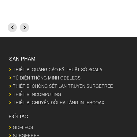
SẢN PHẨM
THIẾT BỊ QUẢNG CÁO KỸ THUẬT SỐ SCALA
TỦ ĐIỆN THÔNG MINH GDELECS
THIẾT BỊ CHỐNG SÉT LAN TRUYỀN SURGEFREE
THIẾT BỊ NCOMPUTING
THIẾT BỊ CHUYỂN ĐỔI HẠ TẦNG INTERCOAX
ĐỐI TÁC
GDELECS
SURGEFREE