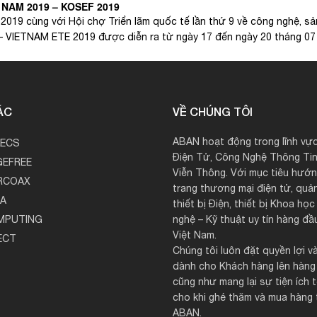
NAM 2019 – KOSEF 2019
2019 cùng với Hội chợ Triển lãm quốc tế lần thứ 9 về công nghệ, 
n – VIETNAM ETE 2019 được diễn ra từ ngày 17 đến ngày 20 tháng 07 
ÁC
VỀ CHÚNG TÔI
ABAN hoạt động trong lĩnh vực
LECS
Điện Tử, Công Nghệ Thông Tin
EFREE
Viễn Thông. Với mục tiêu hướng
RCOAX
trang thương mại điện tử, quả
A
thiết bị Điện, thiết bị Khoa họ
MPUTING
nghệ – Kỹ thuật uy tín hàng đầu
Việt Nam.
ECT
Chúng tôi luôn đặt quyền lợi và
dành cho Khách hàng lên hàng
cũng như mang lại sự tiện ích t
cho khi ghé thăm và mua hàng 
ABAN.