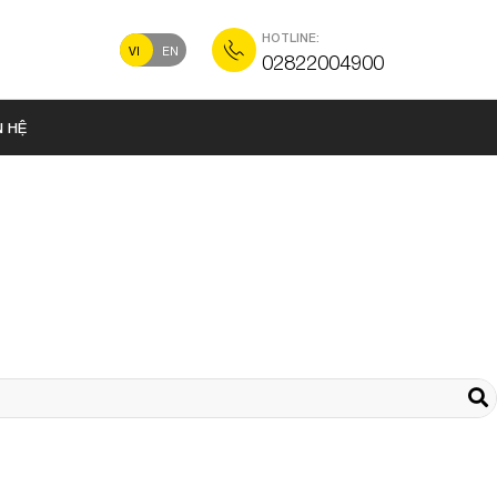
HOTLINE:
VI
EN
02822004900
N HỆ