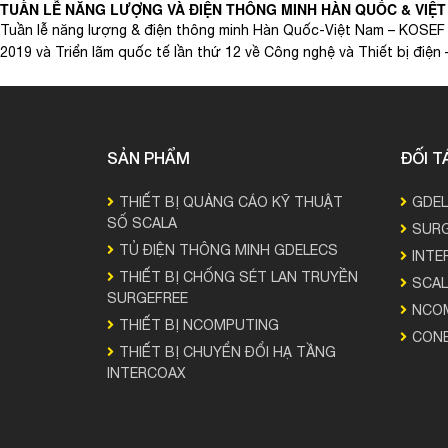
TUẦN LỄ NĂNG LƯỢNG VÀ ĐIỆN THÔNG MINH HÀN QUỐC & VIỆT 
Tuần lễ năng lượng & điện thông minh Hàn Quốc-Việt Nam – KOSEF 
2019 và Triển lãm quốc tế lần thứ 12 về Công nghệ và Thiết bị điệ
SẢN PHẨM
ĐỐI T
THIẾT BỊ QUẢNG CÁO KỸ THUẬT
GDE
SỐ SCALA
SURG
TỦ ĐIỆN THÔNG MINH GDELECS
INTE
THIẾT BỊ CHỐNG SÉT LAN TRUYỀN
SCAL
SURGEFREE
NCO
THIẾT BỊ NCOMPUTING
CON
THIẾT BỊ CHUYỂN ĐỔI HẠ TẦNG
INTERCOAX