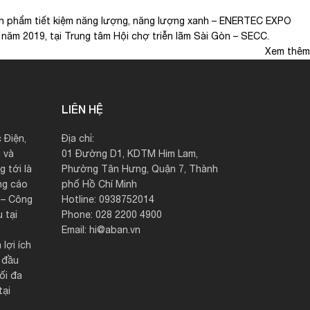
sản phẩm tiết kiệm năng lượng, năng lượng xanh – ENERTEC EXPO
năm 2019, tại Trung tâm Hội chợ triễn lãm Sài Gòn – SECC.
Xem thêm
LIÊN HỆ
 Điện,
Địa chỉ:
 và
01 Đường D1, KDTM Him Lam,
 tới là
Phường Tân Hưng, Quận 7, Thành
ng cáo
phố Hồ Chí Minh
c – Công
Hotline: 0938752014
 tại
Phone: 028 2200 4900
Email: hi@aban.vn
 lợi ích
 đầu
ối đa
tại