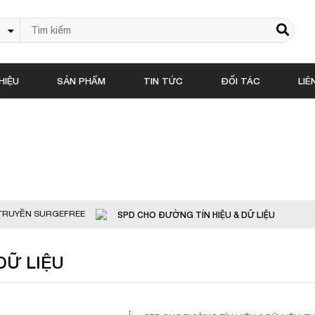
HIỆU
SẢN PHẨM
TIN TỨC
ĐỐI TÁC
LIÊ
Sản phẩm
N TRUYỀN SURGEFREE
SPD CHO ĐƯỜNG TÍN HIỆU & DỮ LIỆU
DỮ LIỆU