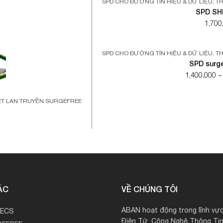
SPD CHO ĐƯỜNG TÍN HIỆU & DỮ LIỆU
,
TH
SPD SHD
1,700
SPD CHO ĐƯỜNG TÍN HIỆU & DỮ LIỆU
,
TH
SPD surg
1,400,000 ~
SÉT LAN TRUYỀN SURGEFREE
ÁC
VỀ CHÚNG TÔI
ABAN hoạt động trong lĩnh vực
LECS
Điện Tử, Công Nghệ Thông Tin