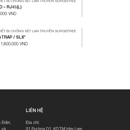
IẾT BỊ CHỐNG SÉT LAN TRUYỀN SURGEFREE
 – RJ45(L)
,000 VND
IẾT BỊ CHỐNG SÉT LAN TRUYỀN SURGEFREE
eTRAP / SLX*
 1,800,000 VND
LIÊN HỆ
 Điện,
Địa chỉ:
 và
01 Đường D1, KDTM Him Lam,