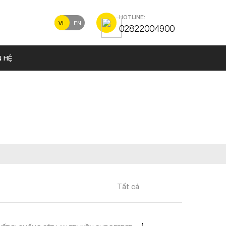
HOTLINE:
VI
EN
02822004900
N HỆ
Tất cả