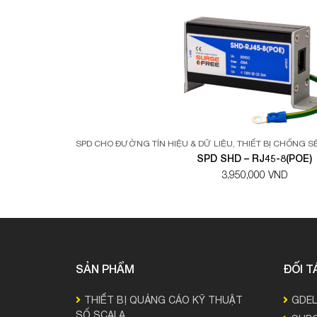
SPD CHO ĐƯỜNG TÍN HIỆU & DỮ LIỆU
,
THIẾT BỊ CHỐNG 
SPD SHD – RJ45-8(POE)
3,950,000 VND
SẢN PHẨM
ĐỐI T
THIẾT BỊ QUẢNG CÁO KỸ THUẬT
GDE
SỐ SCALA