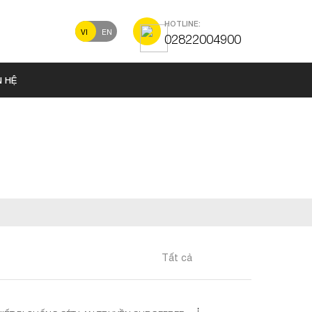
HOTLINE:
VI
EN
02822004900
N HỆ
Tất cả