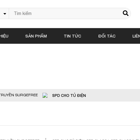
HIỆU
SẢN PHẨM
TIN TỨC
ĐỐI TÁC
LIÊ
Sản phẩm
N TRUYỀN SURGEFREE
SPD CHO TỦ ĐIỆN