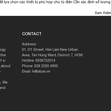
ể lựa chọn các thiết bị phù hợp cho tủ điện Cần xác định số lượng
Xem thêm
CONTACT
Address:
logy
01, D1 Street, Him Lam New Urban
 the
Area, Tan Hung Ward, District 7, HCM
f e-
Hotline: 0938752014
g about
Phone: 028 2200 4900
–
Email: hi@aban.vn
s, We
 and