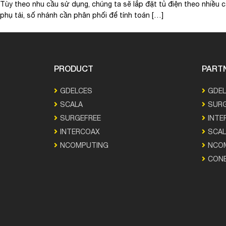
Tùy theo nhu cầu sử dụng, chúng ta sẽ lắp đặt tủ điện theo nhiều 
phụ tải, số nhánh cần phân phối để tính toán […]
PRODUCT
PART
GDELCES
GDE
SCALA
SURG
SURGEFREE
INTE
INTERCOAX
SCAL
NCOMPUTING
NCO
CON