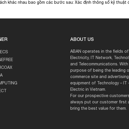
cách khác nhau bao gồm các bước sau: Xác định thông số kỹ thuật đ
NER
ABOUT US
ABAN operates in the fields of
LECS
Electricity, IT Network, Techno
EFREE
and Telecommunications. With
RCOAX
purpose of being the leading o
A
commerce site and advertisin
MPUTING
equipment of Technology – IT 
Electric in Vietnam.
ECT
For our prospective customer
always put our customer first
bring the best value for them.