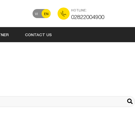
HOTLINE:
VI
EN
02822004900
TNER
CONTACT US