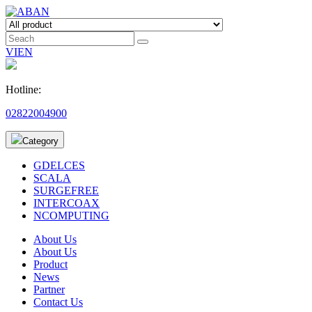
VI
EN
Hotline:
02822004900
Category
GDELCES
SCALA
SURGEFREE
INTERCOAX
NCOMPUTING
About Us
About Us
Product
News
Partner
Contact Us