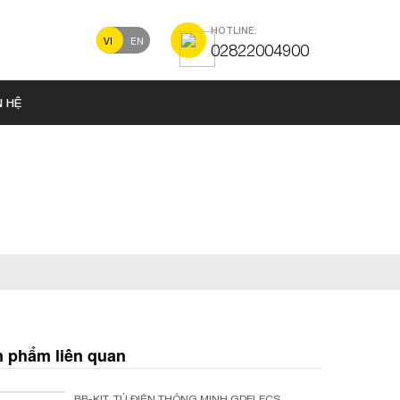
HOTLINE:
VI
EN
02822004900
N HỆ
 phẩm liên quan
BB-KIT
,
TỦ ĐIỆN THÔNG MINH GDELECS