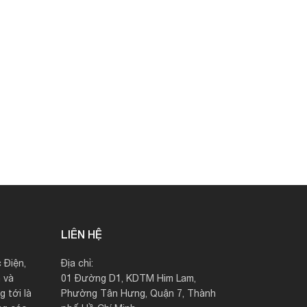
LIÊN HỆ
 Điện,
Địa chỉ:
 và
01 Đường D1, KDTM Him Lam,
 tới là
Phường Tân Hưng, Quận 7, Thành