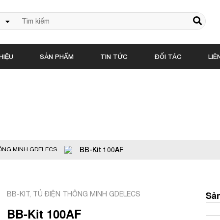
HIỆU
SẢN PHẨM
TIN TỨC
ĐỐI TÁC
LIÊ
Sản phẩm
BB-Kit 100AF
HÔNG MINH GDELECS
BB-KIT
,
TỦ ĐIỆN THÔNG MINH GDELECS
Sản
BB-Kit 100AF