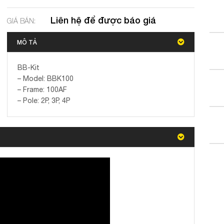
Liên hệ để được báo giá
GIÁ BÁN:
MÔ TẢ
BB-Kit
– Model: BBK100
– Frame: 100AF
– Pole: 2P, 3P, 4P