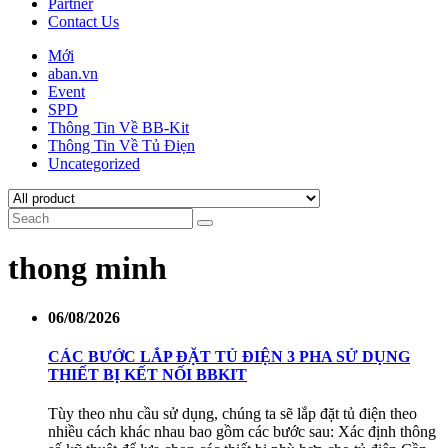
Partner
Contact Us
Mới
aban.vn
Event
SPD
Thông Tin Về BB-Kit
Thông Tin Về Tủ Điẹn
Uncategorized
thong minh
06/08/2026
CÁC BƯỚC LẮP ĐẶT TỦ ĐIỆN 3 PHA SỬ DỤNG
THIẾT BỊ KẾT NỐI BBKIT
Tùy theo nhu cầu sử dụng, chúng ta sẽ lắp đặt tủ điện theo
nhiều cách khác nhau bao gồm các bước sau: Xác định thông