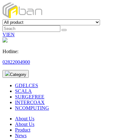
VI
EN
Hotline:
02822004900
Category
GDELCES
SCALA
SURGEFREE
INTERCOAX
NCOMPUTING
About Us
About Us
Product
News