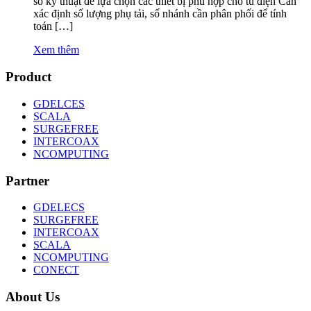
số kỹ thuật để lựa chọn các thiết bị phù hợp cho tủ điện Cần
xác định số lượng phụ tải, số nhánh cần phân phối để tính
toán […]
Xem thêm
Product
GDELCES
SCALA
SURGEFREE
INTERCOAX
NCOMPUTING
Partner
GDELECS
SURGEFREE
INTERCOAX
SCALA
NCOMPUTING
CONECT
About Us