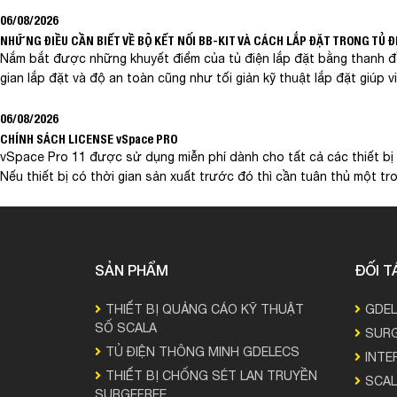
06/08/2026
NHỮNG ĐIỀU CẦN BIẾT VỀ BỘ KẾT NỐI BB-KIT VÀ CÁCH LẮP ĐẶT TRONG TỦ Đ
Nắm bắt được những khuyết điểm của tủ điện lắp đặt bằng thanh đồ
gian lắp đặt và độ an toàn cũng như tối giản kỹ thuật lắp đặt giúp 
06/08/2026
CHÍNH SÁCH LICENSE vSpace PRO
vSpace Pro 11 được sử dụng miễn phí dành cho tất cả các thiết bị
Nếu thiết bị có thời gian sản xuất trước đó thì cần tuân thủ một tr
SẢN PHẨM
ĐỐI T
THIẾT BỊ QUẢNG CÁO KỸ THUẬT
GDE
SỐ SCALA
SURG
TỦ ĐIỆN THÔNG MINH GDELECS
INTE
THIẾT BỊ CHỐNG SÉT LAN TRUYỀN
SCAL
SURGEFREE