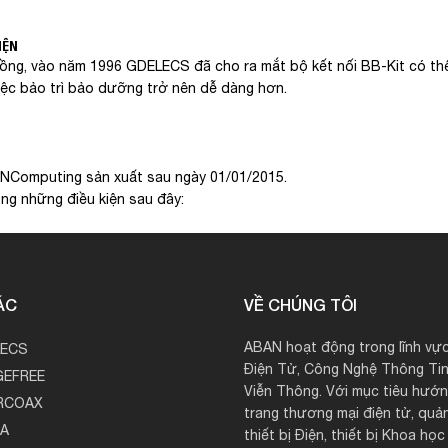
IỆN
ng, vào năm 1996 GDELECS đã cho ra mắt bộ kết nối BB-Kit có thể 
việc bảo trì bảo dưỡng trở nên dễ dàng hơn.
 NComputing sản xuất sau ngày 01/01/2015.
ong những điều kiện sau đây:
ÁC
VỀ CHÚNG TÔI
ABAN hoạt động trong lĩnh vực
LECS
Điện Tử, Công Nghệ Thông Tin
EFREE
Viễn Thông. Với mục tiêu hướng
RCOAX
trang thương mại điện tử, quả
A
thiết bị Điện, thiết bị Khoa họ