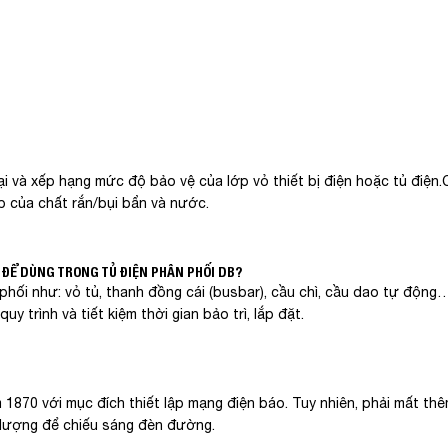
ại và xếp hạng mức độ bảo vệ của lớp vỏ thiết bị điện hoặc tủ điện
p của chất rắn/bụi bẩn và nước.
 ĐỂ DÙNG TRONG TỦ ĐIỆN PHÂN PHỐI DB?
phối như: vỏ tủ, thanh đồng cái (busbar), cầu chì, cầu dao tự động
y trình và tiết kiệm thời gian bảo trì, lắp đặt.
870 với mục đích thiết lập mạng điện báo. Tuy nhiên, phải mất th
g lượng để chiếu sáng đèn đường.