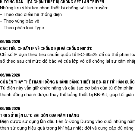
HƯỚNG DẪN LỰA CHỌN THIẾT BỊ CHỐNG SÉT LAN TRUYỀN
Những lưu ý khi lựa chọn thiết bị chống sét lan truyền:
– Theo đặc điểm hệ thống điện
– Theo vùng bảo vệ
– Theo phân loại Type
06/08/2026
CÁC TIÊU CHUẨN IP VỀ CHỐNG BỤI VÀ CHỐNG NƯỚC
Chỉ số IP dựa theo tiêu chuẩn quốc tế IEC-60529 để có thể phân lo
số theo sau chỉ mức độ bảo vệ của lớp vỏ để chống lại sự xâm nhậ
06/08/2026
CÓ NÊN THAY THẾ THANH ĐỒNG NHÁNH BẰNG THIẾT BỊ BB-KIT TỪ HÀN QUỐC
Tủ điện này vẫn giữ chức năng và cấu tạo cơ bản của tủ điện phân 
thanh đồng nhánh được thay thế bằng thiết bị BB-Kit, giúp tối giản qu
06/08/2026
TRỤ SỞ ĐIỆN LỰC SÀI GÒN QUA NĂM THÁNG
Điện được sử dụng lần đầu tiên ở Đông Dương vào cuối những năm 1
than sử dụng hiệu quả trong khí hậu nhiệt đới và cung cấp đủ năn