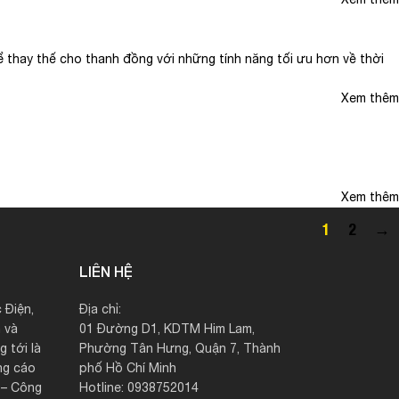
Xem thêm
thay thế cho thanh đồng với những tính năng tối ưu hơn về thời
Xem thêm
Xem thêm
1
2
→
LIÊN HỆ
 Điện,
Địa chỉ:
 và
01 Đường D1, KDTM Him Lam,
 tới là
Phường Tân Hưng, Quận 7, Thành
ng cáo
phố Hồ Chí Minh
c – Công
Hotline: 0938752014