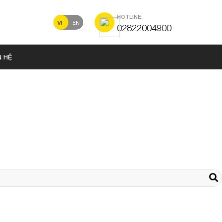
HOTLINE:
VI
EN
02822004900
N HỆ