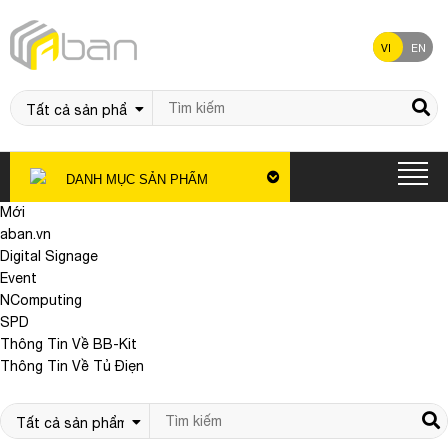
VI
EN
DANH MỤC SẢN PHẨM
Mới
aban.vn
Digital Signage
Event
NComputing
SPD
Thông Tin Về BB-Kit
Thông Tin Về Tủ Điẹn