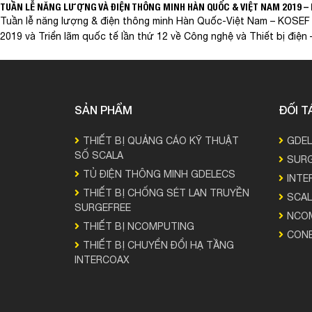
TUẦN LỄ NĂNG LƯỢNG VÀ ĐIỆN THÔNG MINH HÀN QUỐC & VIỆT NAM 2019 – 
Tuần lễ năng lượng & điện thông minh Hàn Quốc-Việt Nam – KOSEF 
2019 và Triển lãm quốc tế lần thứ 12 về Công nghệ và Thiết bị điệ
SẢN PHẨM
ĐỐI T
THIẾT BỊ QUẢNG CÁO KỸ THUẬT
GDE
SỐ SCALA
SURG
TỦ ĐIỆN THÔNG MINH GDELECS
INTE
THIẾT BỊ CHỐNG SÉT LAN TRUYỀN
SCAL
SURGEFREE
NCO
THIẾT BỊ NCOMPUTING
CON
THIẾT BỊ CHUYỂN ĐỔI HẠ TẦNG
INTERCOAX