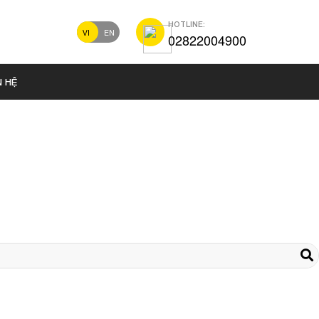
HOTLINE:
VI
EN
02822004900
N HỆ