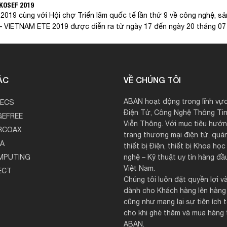
KOSEF 2019
2019 cùng với Hội chợ Triển lãm quốc tế lần thứ 9 về công nghệ, 
n – VIETNAM ETE 2019 được diễn ra từ ngày 17 đến ngày 20 tháng 07 
ÁC
VỀ CHÚNG TÔI
ABAN hoạt động trong lĩnh vực
LECS
Điện Tử, Công Nghệ Thông Tin
EFREE
Viễn Thông. Với mục tiêu hướng
RCOAX
trang thương mại điện tử, quả
A
thiết bị Điện, thiết bị Khoa họ
MPUTING
nghệ – Kỹ thuật uy tín hàng đầu
Việt Nam.
ECT
Chúng tôi luôn đặt quyền lợi và
dành cho Khách hàng lên hàng
cũng như mang lại sự tiện ích t
cho khi ghé thăm và mua hàng 
ABAN.