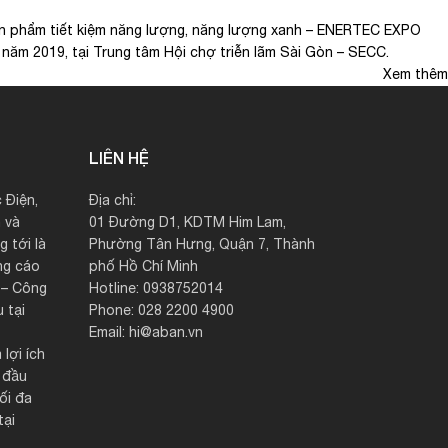
sản phẩm tiết kiệm năng lượng, năng lượng xanh – ENERTEC EXPO
năm 2019, tại Trung tâm Hội chợ triễn lãm Sài Gòn – SECC.
Xem thêm
LIÊN HỆ
 Điện,
Địa chỉ:
 và
01 Đường D1, KDTM Him Lam,
 tới là
Phường Tân Hưng, Quận 7, Thành
ng cáo
phố Hồ Chí Minh
c – Công
Hotline: 0938752014
 tại
Phone: 028 2200 4900
Email: hi@aban.vn
 lợi ích
 đầu
ối đa
tại