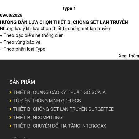
type 1
09/08/2026
HƯỚNG DẪN LỰA CHỌN THIẾT BỊ CHỐNG SÉT LAN TRUYỀN
Những lưu ý khi lựa chọn thiết bị chống sét lan truyền:
– Theo đặc điểm hệ thống điện
– Theo vùng bảo vệ
– Theo phân loại Type
Xem thêm
SẢN PHẨM
THIẾT BỊ QUẢNG CÁO KỸ THUẬT SỐ SCALA
TỦ ĐIỆN THÔNG MINH GDELECS
THIẾT BỊ CHỐNG SÉT LAN TRUYỀN SURGEFREE
THIẾT BỊ NCOMPUTING
THIẾT BỊ CHUYỂN ĐỔI HẠ TẦNG INTERCOAX