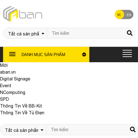
VI
EN
DANH MỤC SẢN PHẨM
Mới
aban.vn
Digital Signage
Event
NComputing
SPD
Thông Tin Về BB-Kit
Thông Tin Về Tủ Điẹn