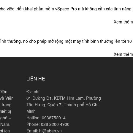
cho việc triển khai phần mềm vSpace Pro mà không cần các tính năng
Xem thêm
ình thường, nó cho phép mở rộng một máy tính bình thường lên tới 10
Xem thêm
LIÊN HỆ
Điện,
Địa chỉ:
và Viễn
01 Đường D1, KDTM Him Lam, Phường
à trang
Tân Hưng, Quận 7, Thành phố Hồ Chí
iết bị
Minh
nghệ –
Hotline: 0938752014
t Nam.
Phone: 028 2200 4900
ợi ích
Email: hi@aban.vn