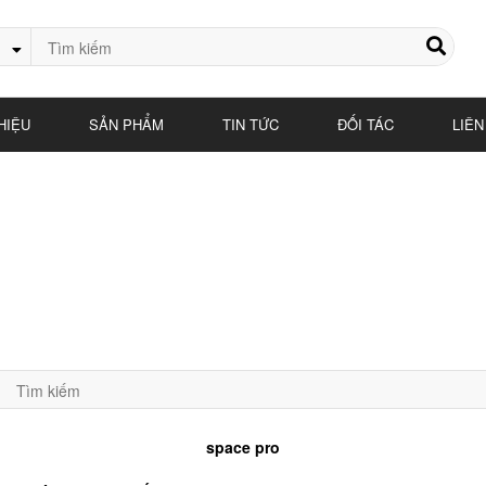
HIỆU
SẢN PHẨM
TIN TỨC
ĐỐI TÁC
LIÊN
space pro