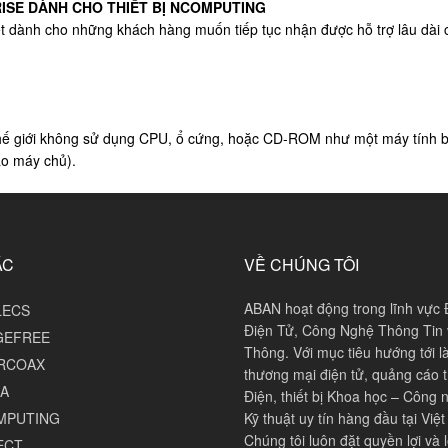
RISE DÀNH CHO THIẾT BỊ NCOMPUTING
t dành cho những khách hàng muốn tiếp tục nhận được hỗ trợ lâu dài 
 thế giới không sử dụng CPU, ổ cứng, hoặc CD-ROM như một máy tính b
ào máy chủ).
ÁC
VỀ CHÚNG TÔI
ABAN hoạt động trong lĩnh vực 
LECS
Điện Tử, Công Nghệ Thông Tin 
GEFREE
Thông. Với mục tiêu hướng tới l
RCOAX
thương mại điện tử, quảng cáo th
A
Điện, thiết bị Khoa học – Công 
MPUTING
Kỹ thuật uy tín hàng đầu tại Việ
Chúng tôi luôn đặt quyền lợi và l
ECT