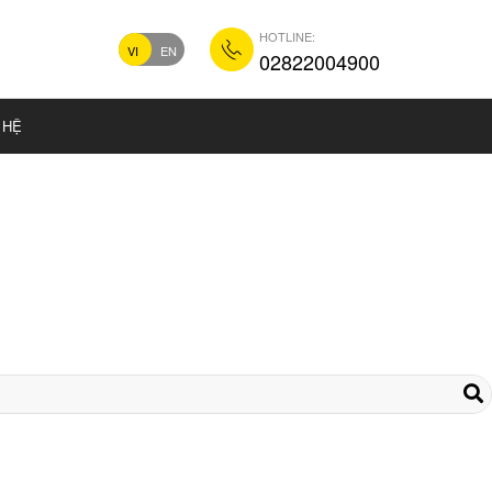
HOTLINE:
VI
EN
02822004900
 HỆ