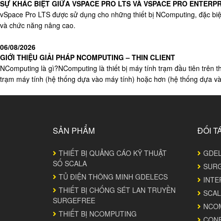
SỰ KHÁC BIỆT GIỮA VSPACE PRO LTS VÀ VSPACE PRO ENTERP
vSpace Pro LTS được sử dụng cho những thiết bị NComputing, đặc biệ
và chức năng nâng cao.
06/08/2026
GIỚI THIỆU GIẢI PHÁP NCOMPUTING – THIN CLIENT
NComputing là gì?NComputing là thiết bị máy tính trạm đầu tiên trên
trạm máy tính (hệ thống dựa vào máy tính) hoặc hơn (hệ thống dựa v
SẢN PHẨM
ĐỐI T
THIẾT BỊ QUẢNG CÁO KỸ THUẬT
GDE
SỐ SCALA
SUR
TỦ ĐIỆN THÔNG MINH GDELECS
INTE
THIẾT BỊ CHỐNG SÉT LAN TRUYỀN
SCAL
SURGEFREE
NCO
THIẾT BỊ NCOMPUTING
CON