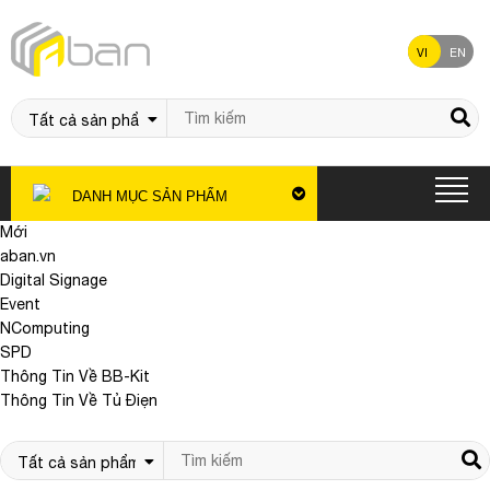
VI
EN
DANH MỤC SẢN PHẨM
Mới
aban.vn
Digital Signage
Event
NComputing
SPD
Thông Tin Về BB-Kit
Thông Tin Về Tủ Điẹn