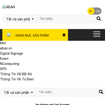
VI
EN
DANH MỤC SẢN PHẨM
Mới
aban.vn
Digital Signage
Event
NComputing
SPD
Thông Tin Về BB-Kit
Thông Tin Về Tủ Điẹn
bo chong set lan truyen