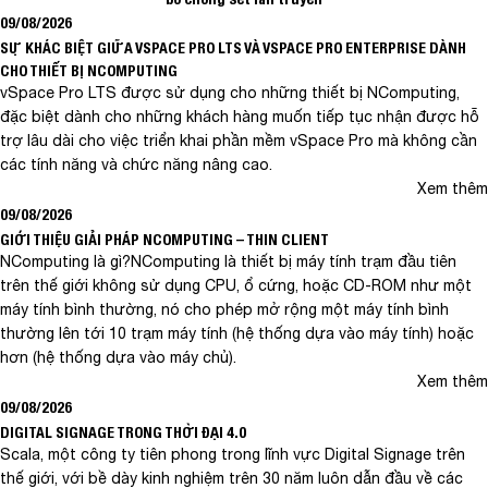
09/08/2026
SỰ KHÁC BIỆT GIỮA VSPACE PRO LTS VÀ VSPACE PRO ENTERPRISE DÀNH
CHO THIẾT BỊ NCOMPUTING
vSpace Pro LTS được sử dụng cho những thiết bị NComputing,
đặc biệt dành cho những khách hàng muốn tiếp tục nhận được hỗ
trợ lâu dài cho việc triển khai phần mềm vSpace Pro mà không cần
các tính năng và chức năng nâng cao.
Xem thêm
09/08/2026
GIỚI THIỆU GIẢI PHÁP NCOMPUTING – THIN CLIENT
NComputing là gì?NComputing là thiết bị máy tính trạm đầu tiên
trên thế giới không sử dụng CPU, ổ cứng, hoặc CD-ROM như một
máy tính bình thường, nó cho phép mở rộng một máy tính bình
thường lên tới 10 trạm máy tính (hệ thống dựa vào máy tính) hoặc
hơn (hệ thống dựa vào máy chủ).
Xem thêm
09/08/2026
DIGITAL SIGNAGE TRONG THỜI ĐẠI 4.0
Scala, một công ty tiên phong trong lĩnh vực Digital Signage trên
thế giới, với bề dày kinh nghiệm trên 30 năm luôn dẫn đầu về các