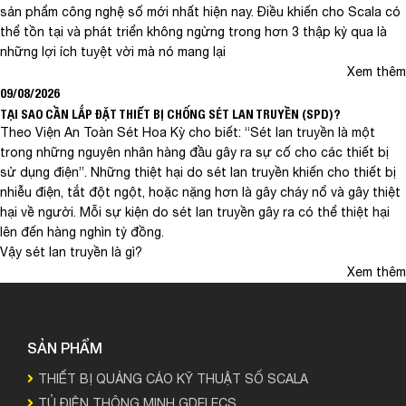
sản phẩm công nghệ số mới nhất hiện nay. Điều khiến cho Scala có
thể tồn tại và phát triển không ngừng trong hơn 3 thập kỷ qua là
những lợi ích tuyệt vời mà nó mang lại
Xem thêm
09/08/2026
TẠI SAO CẦN LẮP ĐẶT THIẾT BỊ CHỐNG SÉT LAN TRUYỀN (SPD)?
Theo Viện An Toàn Sét Hoa Kỳ cho biết: “Sét lan truyền là một
trong những nguyên nhân hàng đầu gây ra sự cố cho các thiết bị
sử dụng điện”. Những thiệt hại do sét lan truyền khiến cho thiết bị
nhiễu điện, tắt đột ngột, hoặc nặng hơn là gây cháy nổ và gây thiệt
hại về người. Mỗi sự kiện do sét lan truyền gây ra có thể thiệt hại
lên đến hàng nghìn tỷ đồng.
Vậy sét lan truyền là gì?
Xem thêm
SẢN PHẨM
THIẾT BỊ QUẢNG CÁO KỸ THUẬT SỐ SCALA
TỦ ĐIỆN THÔNG MINH GDELECS