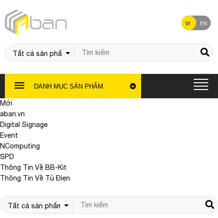
VI
EN
DANH MỤC SẢN PHẨM
Mới
aban.vn
Digital Signage
Event
NComputing
SPD
Thông Tin Về BB-Kit
Thông Tin Về Tủ Điẹn