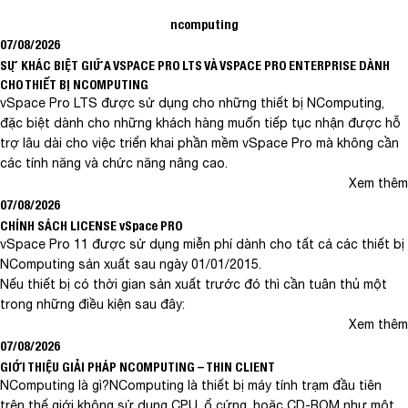
ncomputing
07/08/2026
SỰ KHÁC BIỆT GIỮA VSPACE PRO LTS VÀ VSPACE PRO ENTERPRISE DÀNH
CHO THIẾT BỊ NCOMPUTING
vSpace Pro LTS được sử dụng cho những thiết bị NComputing,
đặc biệt dành cho những khách hàng muốn tiếp tục nhận được hỗ
trợ lâu dài cho việc triển khai phần mềm vSpace Pro mà không cần
các tính năng và chức năng nâng cao.
Xem thêm
07/08/2026
CHÍNH SÁCH LICENSE vSpace PRO
vSpace Pro 11 được sử dụng miễn phí dành cho tất cả các thiết bị
NComputing sản xuất sau ngày 01/01/2015.
Nếu thiết bị có thời gian sản xuất trước đó thì cần tuân thủ một
trong những điều kiện sau đây:
Xem thêm
07/08/2026
GIỚI THIỆU GIẢI PHÁP NCOMPUTING – THIN CLIENT
NComputing là gì?NComputing là thiết bị máy tính trạm đầu tiên
trên thế giới không sử dụng CPU, ổ cứng, hoặc CD-ROM như một