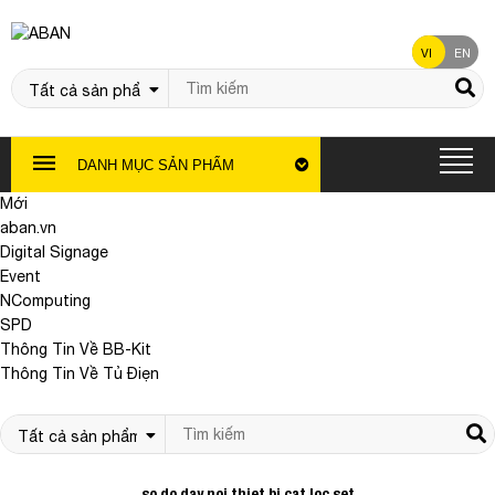
VI
EN
DANH MỤC SẢN PHẨM
Mới
aban.vn
Digital Signage
Event
NComputing
SPD
Thông Tin Về BB-Kit
Thông Tin Về Tủ Điẹn
so do day noi thiet bi cat loc set