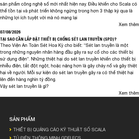
sản phẩm công nghệ số mới nhất hiện nay. Điều khiến cho Scala có
thể tồn tại và phát triển không ngừng trong hơn 3 thập kỷ qua là
những lợi ích tuyệt vời mà nó mang lại
Xem thêm
07/08/2026
TẠI SAO CẦN LẮP ĐẶT THIẾT BỊ CHỐNG SÉT LAN TRUYỀN (SPD)?
Theo Viện An Toàn Sét Hoa Kỳ cho biết: “Sét lan truyền là một
trong những nguyên nhân hàng đầu gây ra sự cố cho các thiết bị
sử dụng điện”. Những thiệt hại do sét lan truyền khiến cho thiết bị
nhiễu điện, tắt đột ngột, hoặc nặng hơn là gây cháy nổ và gây thiệt
hại về người. Mỗi sự kiện do sét lan truyền gây ra có thể thiệt hại
lên đến hàng nghìn tỷ đồng.
Vậy sét lan truyền là gì?
Xem thêm
SẢN PHẨM
THIẾT BỊ QUẢNG CÁO KỸ THUẬT SỐ SCALA
TỦ ĐIỆN THÔNG MINH GDELECS