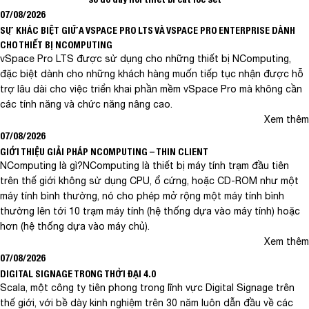
07/08/2026
SỰ KHÁC BIỆT GIỮA VSPACE PRO LTS VÀ VSPACE PRO ENTERPRISE DÀNH
CHO THIẾT BỊ NCOMPUTING
vSpace Pro LTS được sử dụng cho những thiết bị NComputing,
đặc biệt dành cho những khách hàng muốn tiếp tục nhận được hỗ
trợ lâu dài cho việc triển khai phần mềm vSpace Pro mà không cần
các tính năng và chức năng nâng cao.
Xem thêm
07/08/2026
GIỚI THIỆU GIẢI PHÁP NCOMPUTING – THIN CLIENT
NComputing là gì?NComputing là thiết bị máy tính trạm đầu tiên
trên thế giới không sử dụng CPU, ổ cứng, hoặc CD-ROM như một
máy tính bình thường, nó cho phép mở rộng một máy tính bình
thường lên tới 10 trạm máy tính (hệ thống dựa vào máy tính) hoặc
hơn (hệ thống dựa vào máy chủ).
Xem thêm
07/08/2026
DIGITAL SIGNAGE TRONG THỜI ĐẠI 4.0
Scala, một công ty tiên phong trong lĩnh vực Digital Signage trên
thế giới, với bề dày kinh nghiệm trên 30 năm luôn dẫn đầu về các