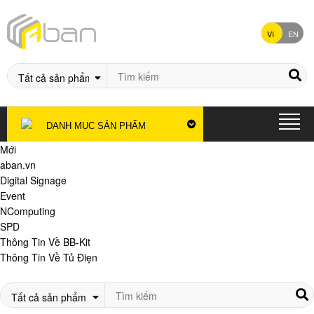
VI
EN
DANH MỤC SẢN PHẨM
Mới
aban.vn
Digital Signage
Event
NComputing
SPD
Thông Tin Về BB-Kit
Thông Tin Về Tủ Điẹn