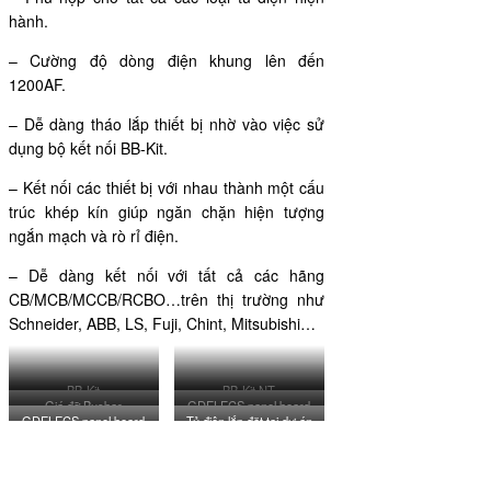
hành.
– Cường độ dòng điện khung lên đến
1200AF.
– Dễ dàng tháo lắp thiết bị nhờ vào việc sử
dụng bộ kết nối BB-Kit.
– Kết nối các thiết bị với nhau thành một cấu
trúc khép kín giúp ngăn chặn hiện tượng
ngắn mạch và rò rỉ điện.
– Dễ dàng kết nối với tất cả các hãng
CB/MCB/MCCB/RCBO…trên thị trường như
Schneider, ABB, LS, Fuji, Chint, Mitsubishi…
BB-Kit
BB-Kit NT
Giá đỡ Busbar
GDELECS panel board
GDELECS panel board
Tủ điện lắp đặt tại dự án