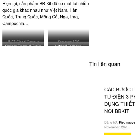
Hiện tại, sản phẩm BB-Kit đã có mặt tại nhiều
quốc gia khác nhau như Việt Nam, Hàn
Quốc, Trung Quốc, Mông Cổ, Nga, Iraq,
Campuchia…
HUFS Global Campus
Samsung SDS
Shinhan Financial Group
National Ecological
Data Center
Institute
Tin liên quan
CÁC BƯỚC L
TỦ ĐIỆN 3 
DỤNG THIẾT
NỐI BBKIT
Đăng bởi:
Kieu nguy
November, 2020