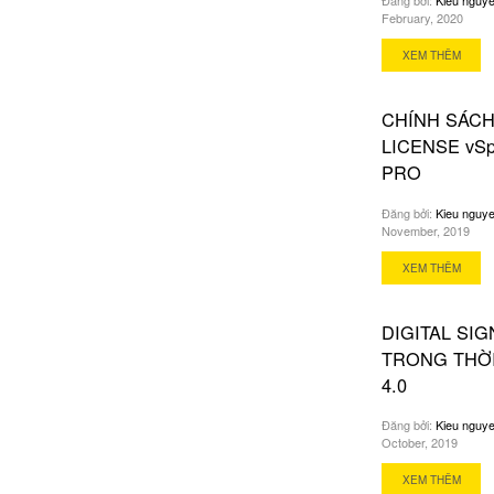
February, 2020
XEM THÊM
CHÍNH SÁC
LICENSE vS
PRO
Đăng bởi:
Kieu nguy
November, 2019
XEM THÊM
DIGITAL SI
TRONG THỜI
4.0
Đăng bởi:
Kieu nguy
October, 2019
XEM THÊM