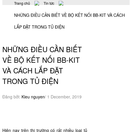
Trang chủ
Tin tức
NHỮNG ĐIỀU CẦN BIẾT VỀ BỘ KẾT NỐI BB-KIT VÀ CÁCH
LẮP ĐẶT TRONG TỦ ĐIỆN
NHỮNG ĐIỀU CẦN BIẾT
VỀ BỘ KẾT NỐI BB-KIT
VÀ CÁCH LẮP ĐẶT
TRONG TỦ ĐIỆN
Đăng bởi:
Kieu nguyen
/ 1 December, 2019
Hiện nay trên thị trường có rất nhiều loại tủ