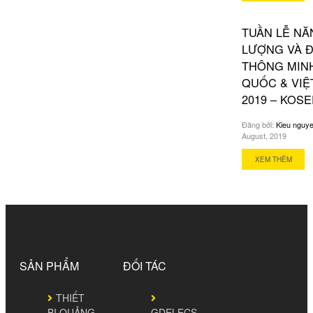
TUẦN LỄ NĂ
LƯỢNG VÀ Đ
THÔNG MIN
QUỐC & VIỆ
2019 – KOSE
Đăng bởi:
Kieu nguy
August, 2019
XEM THÊM
SẢN PHẨM
ĐỐI TÁC
THIẾT
BỊ QUẢNG
GDELECS