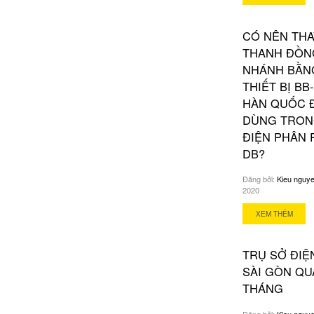
CÓ NÊN THA
THANH ĐỒN
NHÁNH BẰN
THIẾT BỊ BB
HÀN QUỐC 
DÙNG TRON
ĐIỆN PHÂN 
DB?
Đăng bởi:
Kieu nguy
2020
XEM THÊM
TRỤ SỞ ĐIỆ
SÀI GÒN QU
THÁNG
Đăng bởi:
Kieu nguy