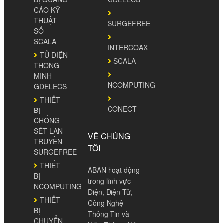
CÁO KỸ
THUẬT
SURGEFREE
SỐ
SCALA
INTERCOAX
TỦ ĐIỆN
SCALA
THÔNG
MINH
NCOMPUTING
GDELECS
THIẾT
CONECT
BỊ
CHỐNG
SÉT LAN
VỀ CHÚNG
TRUYỀN
TÔI
SURGEFREE
THIẾT
ABAN hoạt động
BỊ
trong lĩnh vực
NCOMPUTING
Điện, Điện Tử,
THIẾT
Công Nghệ
BỊ
Thông Tin và
CHUYỂN