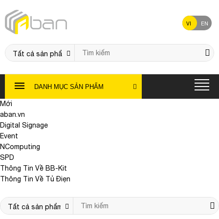
VI
EN
DANH MỤC SẢN PHẨM
Mới
aban.vn
Digital Signage
Event
NComputing
SPD
Thông Tin Về BB-Kit
Thông Tin Về Tủ Điẹn