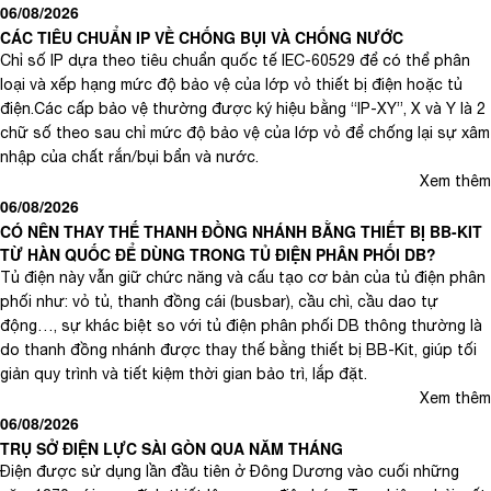
06/08/2026
CÁC TIÊU CHUẨN IP VỀ CHỐNG BỤI VÀ CHỐNG NƯỚC
Chỉ số IP dựa theo tiêu chuẩn quốc tế IEC-60529 để có thể phân
loại và xếp hạng mức độ bảo vệ của lớp vỏ thiết bị điện hoặc tủ
điện.Các cấp bảo vệ thường được ký hiệu bằng “IP-XY”, X và Y là 2
chữ số theo sau chỉ mức độ bảo vệ của lớp vỏ để chống lại sự xâm
nhập của chất rắn/bụi bẩn và nước.
Xem thêm
06/08/2026
CÓ NÊN THAY THẾ THANH ĐỒNG NHÁNH BẰNG THIẾT BỊ BB-KIT
TỪ HÀN QUỐC ĐỂ DÙNG TRONG TỦ ĐIỆN PHÂN PHỐI DB?
Tủ điện này vẫn giữ chức năng và cấu tạo cơ bản của tủ điện phân
phối như: vỏ tủ, thanh đồng cái (busbar), cầu chì, cầu dao tự
động…, sự khác biệt so với tủ điện phân phối DB thông thường là
do thanh đồng nhánh được thay thế bằng thiết bị BB-Kit, giúp tối
giản quy trình và tiết kiệm thời gian bảo trì, lắp đặt.
Xem thêm
06/08/2026
TRỤ SỞ ĐIỆN LỰC SÀI GÒN QUA NĂM THÁNG
Điện được sử dụng lần đầu tiên ở Đông Dương vào cuối những