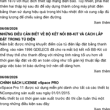
năm 1870 với mục đích thiết lập mạng điện báo. Tuy nhiên, phải mất
thêm hai thập kỷ sau đó để xây dựng thành công máy phát điện
bằng than sử dụng hiệu quả trong khí hậu nhiệt đới và cung cấp đủ
năng lượng để chiếu sáng đèn đường.
Xem thêm
06/08/2026
NHỮNG ĐIỀU CẦN BIẾT VỀ BỘ KẾT NỐI BB-KIT VÀ CÁCH LẮP
ĐẶT TRONG TỦ ĐIỆN
Nắm bắt được những khuyết điểm của tủ điện lắp đặt bằng thanh
đồng, vào năm 1996 GDELECS đã cho ra mắt bộ kết nối BB-Kit có
thể thay thế cho thanh đồng với những tính năng tối ưu hơn về
thời gian lắp đặt và độ an toàn cũng như tối giản kỹ thuật lắp đặt
giúp việc bảo trì bảo dưỡng trở nên dễ dàng hơn.
Xem thêm
06/08/2026
CHÍNH SÁCH LICENSE vSpace PRO
vSpace Pro 11 được sử dụng miễn phí dành cho tất cả các thiết bị
NComputing sản xuất sau ngày 01/01/2015.
Nếu thiết bị có thời gian sản xuất trước đó thì cần tuân thủ một
trong những điều kiện sau đây:
Xem thêm