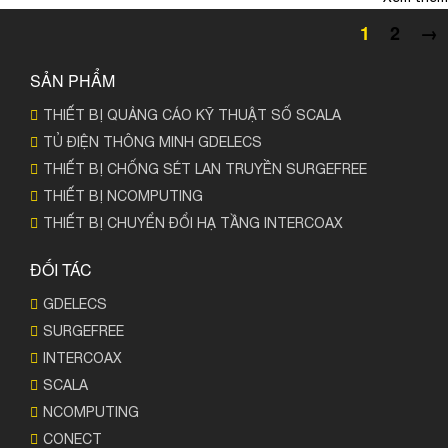
1
2
→
SẢN PHẨM
THIẾT BỊ QUẢNG CÁO KỸ THUẬT SỐ SCALA
TỦ ĐIỆN THÔNG MINH GDELECS
THIẾT BỊ CHỐNG SÉT LAN TRUYỀN SURGEFREE
THIẾT BỊ NCOMPUTING
THIẾT BỊ CHUYỂN ĐỔI HẠ TẦNG INTERCOAX
ĐỐI TÁC
GDELECS
SURGEFREE
INTERCOAX
SCALA
NCOMPUTING
CONECT