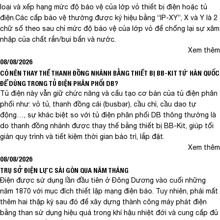
loại và xếp hạng mức độ bảo vệ của lớp vỏ thiết bị điện hoặc tủ
điện.Các cấp bảo vệ thường được ký hiệu bằng “IP-XY”, X và Y là 2
chữ số theo sau chỉ mức độ bảo vệ của lớp vỏ để chống lại sự xâm
nhập của chất rắn/bụi bẩn và nước.
Xem thêm
08/08/2026
CÓ NÊN THAY THẾ THANH ĐỒNG NHÁNH BẰNG THIẾT BỊ BB-KIT TỪ HÀN QUỐC
ĐỂ DÙNG TRONG TỦ ĐIỆN PHÂN PHỐI DB?
Tủ điện này vẫn giữ chức năng và cấu tạo cơ bản của tủ điện phân
phối như: vỏ tủ, thanh đồng cái (busbar), cầu chì, cầu dao tự
động…, sự khác biệt so với tủ điện phân phối DB thông thường là
do thanh đồng nhánh được thay thế bằng thiết bị BB-Kit, giúp tối
giản quy trình và tiết kiệm thời gian bảo trì, lắp đặt.
Xem thêm
08/08/2026
TRỤ SỞ ĐIỆN LỰC SÀI GÒN QUA NĂM THÁNG
Điện được sử dụng lần đầu tiên ở Đông Dương vào cuối những
năm 1870 với mục đích thiết lập mạng điện báo. Tuy nhiên, phải mất
thêm hai thập kỷ sau đó để xây dựng thành công máy phát điện
bằng than sử dụng hiệu quả trong khí hậu nhiệt đới và cung cấp đủ