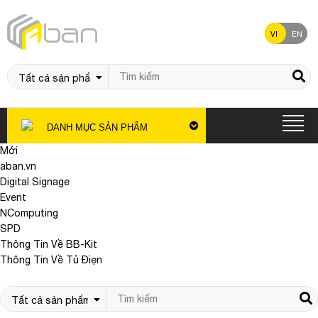
VI
EN
DANH MỤC SẢN PHẨM
Mới
aban.vn
Digital Signage
Event
NComputing
SPD
Thông Tin Về BB-Kit
Thông Tin Về Tủ Điẹn