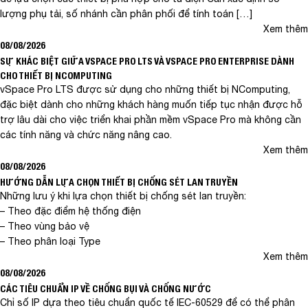
lượng phụ tải, số nhánh cần phân phối để tính toán […]
Xem thêm
08/08/2026
SỰ KHÁC BIỆT GIỮA VSPACE PRO LTS VÀ VSPACE PRO ENTERPRISE DÀNH
CHO THIẾT BỊ NCOMPUTING
vSpace Pro LTS được sử dụng cho những thiết bị NComputing,
đặc biệt dành cho những khách hàng muốn tiếp tục nhận được hỗ
trợ lâu dài cho việc triển khai phần mềm vSpace Pro mà không cần
các tính năng và chức năng nâng cao.
Xem thêm
08/08/2026
HƯỚNG DẪN LỰA CHỌN THIẾT BỊ CHỐNG SÉT LAN TRUYỀN
Những lưu ý khi lựa chọn thiết bị chống sét lan truyền:
– Theo đặc điểm hệ thống điện
– Theo vùng bảo vệ
– Theo phân loại Type
Xem thêm
08/08/2026
CÁC TIÊU CHUẨN IP VỀ CHỐNG BỤI VÀ CHỐNG NƯỚC
Chỉ số IP dựa theo tiêu chuẩn quốc tế IEC-60529 để có thể phân