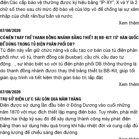
điện.Các cấp bảo vệ thường được ký hiệu bằng “IP-XY”, X và Y là 2
chữ số theo sau chỉ mức độ bảo vệ của lớp vỏ để chống lại sự xâm
nhập của chất rắn/bụi bẩn và nước.
Xem thêm
07/08/2026
CÓ NÊN THAY THẾ THANH ĐỒNG NHÁNH BẰNG THIẾT BỊ BB-KIT TỪ HÀN QUỐC
ĐỂ DÙNG TRONG TỦ ĐIỆN PHÂN PHỐI DB?
Tủ điện này vẫn giữ chức năng và cấu tạo cơ bản của tủ điện phân
phối như: vỏ tủ, thanh đồng cái (busbar), cầu chì, cầu dao tự
động…, sự khác biệt so với tủ điện phân phối DB thông thường là
do thanh đồng nhánh được thay thế bằng thiết bị BB-Kit, giúp tối
giản quy trình và tiết kiệm thời gian bảo trì, lắp đặt.
Xem thêm
07/08/2026
TRỤ SỞ ĐIỆN LỰC SÀI GÒN QUA NĂM THÁNG
Điện được sử dụng lần đầu tiên ở Đông Dương vào cuối những
năm 1870 với mục đích thiết lập mạng điện báo. Tuy nhiên, phải mất
thêm hai thập kỷ sau đó để xây dựng thành công máy phát điện
bằng than sử dụng hiệu quả trong khí hậu nhiệt đới và cung cấp đủ
năng lượng để chiếu sáng đèn đường.