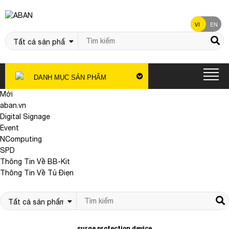
VI
EN
DANH MỤC SẢN PHẨM
Mới
aban.vn
Digital Signage
Event
NComputing
SPD
Thông Tin Về BB-Kit
Thông Tin Về Tủ Điẹn
surge protection device