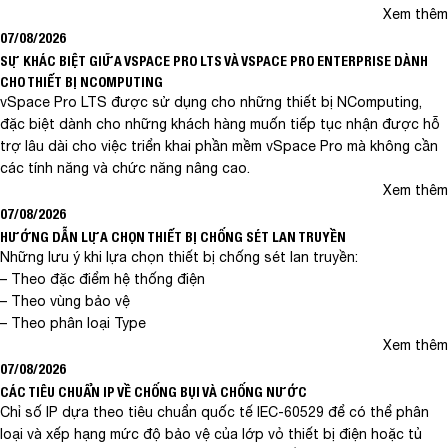
Xem thêm
07/08/2026
SỰ KHÁC BIỆT GIỮA VSPACE PRO LTS VÀ VSPACE PRO ENTERPRISE DÀNH
CHO THIẾT BỊ NCOMPUTING
vSpace Pro LTS được sử dụng cho những thiết bị NComputing,
đặc biệt dành cho những khách hàng muốn tiếp tục nhận được hỗ
trợ lâu dài cho việc triển khai phần mềm vSpace Pro mà không cần
các tính năng và chức năng nâng cao.
Xem thêm
07/08/2026
HƯỚNG DẪN LỰA CHỌN THIẾT BỊ CHỐNG SÉT LAN TRUYỀN
Những lưu ý khi lựa chọn thiết bị chống sét lan truyền:
– Theo đặc điểm hệ thống điện
– Theo vùng bảo vệ
– Theo phân loại Type
Xem thêm
07/08/2026
CÁC TIÊU CHUẨN IP VỀ CHỐNG BỤI VÀ CHỐNG NƯỚC
Chỉ số IP dựa theo tiêu chuẩn quốc tế IEC-60529 để có thể phân
loại và xếp hạng mức độ bảo vệ của lớp vỏ thiết bị điện hoặc tủ