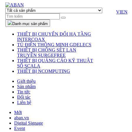
VI
EN
Danh mục sản phẩm
THIẾT BỊ CHUYỂN ĐỔI HẠ TẦNG
INTERCOAX
TỦ ĐIỆN THÔNG MINH GDELECS
THIẾT BỊ CHỐNG SÉT LAN
TRUYỀN SURGEFREE
THIẾT BỊ QUẢNG CÁO KỸ THUẬT
SỐ SCALA
THIẾT BỊ NCOMPUTING
Giới thiệu
Sản phẩm
Tin tức
Đối tác
Liên hệ
Mới
aban.vn
Digital Signage
Event