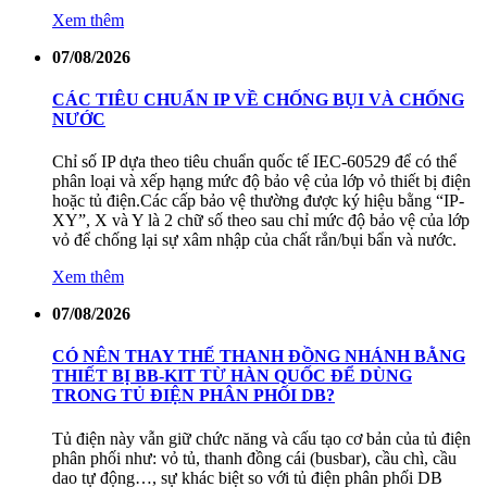
Xem thêm
07/08/2026
CÁC TIÊU CHUẨN IP VỀ CHỐNG BỤI VÀ CHỐNG
NƯỚC
Chỉ số IP dựa theo tiêu chuẩn quốc tế IEC-60529 để có thể
phân loại và xếp hạng mức độ bảo vệ của lớp vỏ thiết bị điện
hoặc tủ điện.Các cấp bảo vệ thường được ký hiệu bằng “IP-
XY”, X và Y là 2 chữ số theo sau chỉ mức độ bảo vệ của lớp
vỏ để chống lại sự xâm nhập của chất rắn/bụi bẩn và nước.
Xem thêm
07/08/2026
CÓ NÊN THAY THẾ THANH ĐỒNG NHÁNH BẰNG
THIẾT BỊ BB-KIT TỪ HÀN QUỐC ĐỂ DÙNG
TRONG TỦ ĐIỆN PHÂN PHỐI DB?
Tủ điện này vẫn giữ chức năng và cấu tạo cơ bản của tủ điện
phân phối như: vỏ tủ, thanh đồng cái (busbar), cầu chì, cầu
dao tự động…, sự khác biệt so với tủ điện phân phối DB