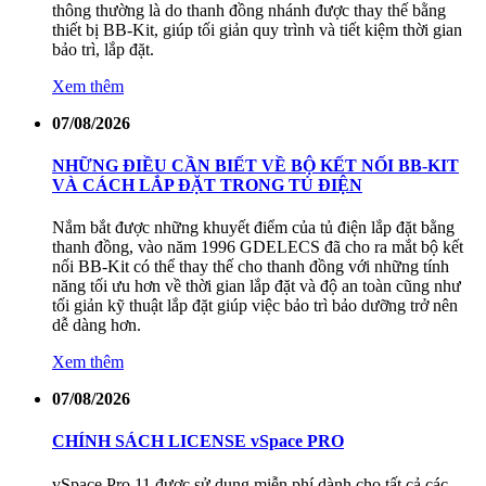
thông thường là do thanh đồng nhánh được thay thế bằng
thiết bị BB-Kit, giúp tối giản quy trình và tiết kiệm thời gian
bảo trì, lắp đặt.
Xem thêm
07/08/2026
NHỮNG ĐIỀU CẦN BIẾT VỀ BỘ KẾT NỐI BB-KIT
VÀ CÁCH LẮP ĐẶT TRONG TỦ ĐIỆN
Nắm bắt được những khuyết điểm của tủ điện lắp đặt bằng
thanh đồng, vào năm 1996 GDELECS đã cho ra mắt bộ kết
nối BB-Kit có thể thay thế cho thanh đồng với những tính
năng tối ưu hơn về thời gian lắp đặt và độ an toàn cũng như
tối giản kỹ thuật lắp đặt giúp việc bảo trì bảo dưỡng trở nên
dễ dàng hơn.
Xem thêm
07/08/2026
CHÍNH SÁCH LICENSE vSpace PRO
vSpace Pro 11 được sử dụng miễn phí dành cho tất cả các