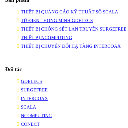
THIẾT BỊ QUẢNG CÁO KỸ THUẬT SỐ SCALA
TỦ ĐIỆN THÔNG MINH GDELECS
THIẾT BỊ CHỐNG SÉT LAN TRUYỀN SURGEFREE
THIẾT BỊ NCOMPUTING
THIẾT BỊ CHUYỂN ĐỔI HẠ TẦNG INTERCOAX
Đối tác
GDELECS
SURGEFREE
INTERCOAX
SCALA
NCOMPUTING
CONECT